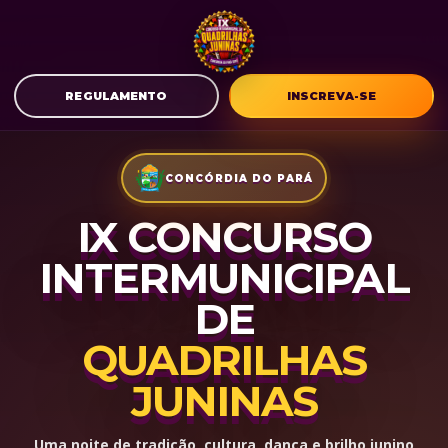
REGULAMENTO
INSCREVA-SE
CONCÓRDIA DO PARÁ
IX CONCURSO
INTERMUNICIPAL
DE
QUADRILHAS
JUNINAS
Uma noite de tradição, cultura, dança e brilho junino